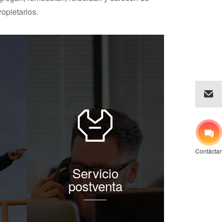
opietarios.
Contácta
Servicio
postventa