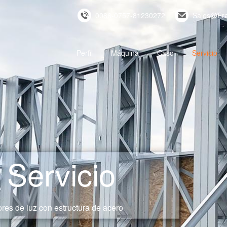
0086-0757-81230272
Sales@Fr
Perfil
Máquina
Caso
Servicio
Servicio
res de luz con estructura de acero