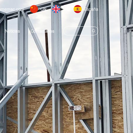
amemac.com
CN
EN
España
Noticias
Contáctanos