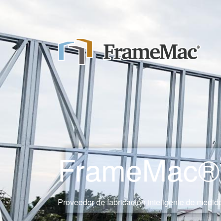
FrameMac® 
Proveedor de fabricación inteligente de medido