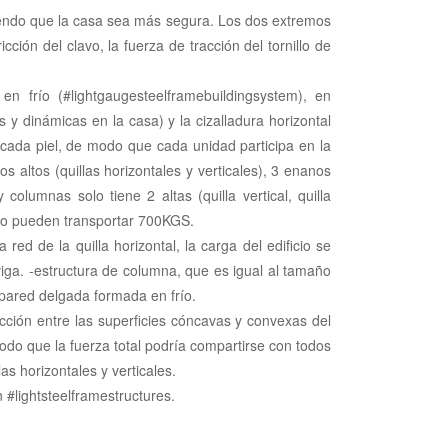
aciendo que la casa sea más segura. Los dos extremos
cción del clavo, la fuerza de tracción del tornillo de
n frío (#lightgaugesteelframebuildingsystem), en
 y dinámicas en la casa) y la cizalladura horizontal
cada piel, de modo que cada unidad participa en la
 altos (quillas horizontales y verticales), 3 enanos
columnas solo tiene 2 altas (quilla vertical, quilla
olo pueden transportar 700KGS.
 red de la quilla horizontal, la carga del edificio se
a viga. -estructura de columna, que es igual al tamaño
e pared delgada formada en frío.
icción entre las superficies cóncavas y convexas del
odo que la fuerza total podría compartirse con todos
s horizontales y verticales.
n #lightsteelframestructures.