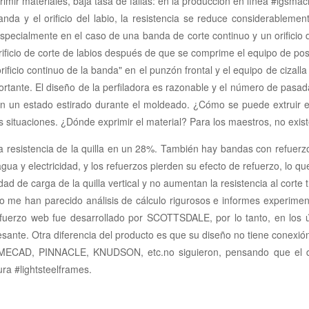
mir materiales, baja tasa de fallas: en la producción en línea #lgsmac
nda y el orificio del labio, la resistencia se reduce considerableme
especialmente en el caso de una banda de corte continuo y un orificio
rificio de corte de labios después de que se comprime el equipo de po
rificio continuo de la banda" en el punzón frontal y el equipo de cizall
ortante. El diseño de la perfiladora es razonable y el número de pasa
á en un estado estirado durante el moldeado. ¿Cómo se puede extruir e
ituaciones. ¿Dónde exprimir el material? Para los maestros, no existe
a resistencia de la quilla en un 28%. También hay bandas con refuer
 agua y electricidad, y los refuerzos pierden su efecto de refuerzo, lo q
 de carga de la quilla vertical y no aumentan la resistencia al corte tra
 me han parecido análisis de cálculo rigurosos e informes experimen
fuerzo web fue desarrollado por SCOTTSDALE, por lo tanto, en los ú
nte. Otra diferencia del producto es que su diseño no tiene conexión 
MECAD, PINNACLE, KNUDSON, etc.no siguieron, pensando que el dis
ra #lightsteelframes.