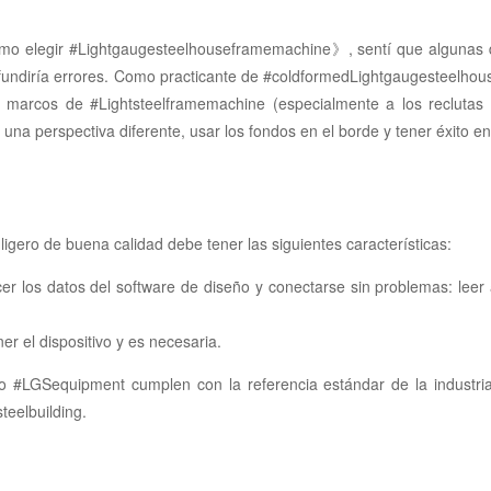
mo elegir #Lightgaugesteelhouseframemachine》, sentí que algunas de
 y difundiría errores. Como practicante de #coldformedLightgaugesteelh
 marcos de #Lightsteelframemachine (especialmente a los reclutas
na perspectiva diferente, usar los fondos en el borde y tener éxito e
gero de buena calidad debe tener las siguientes características:
r los datos del software de diseño y conectarse sin problemas: leer 
er el dispositivo y es necesaria.
to #LGSequipment cumplen con la referencia estándar de la industr
teelbuilding.