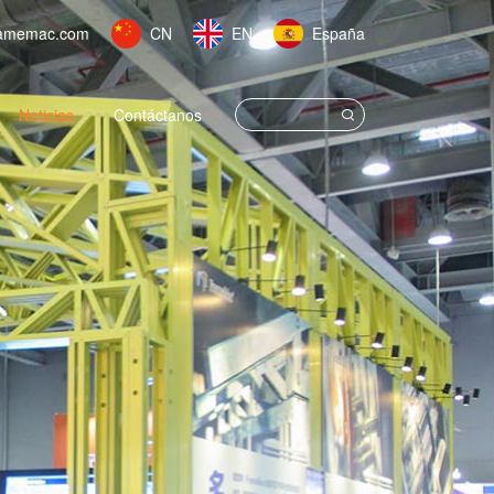
amemac.com
CN
EN
España
Noticias
Contáctanos