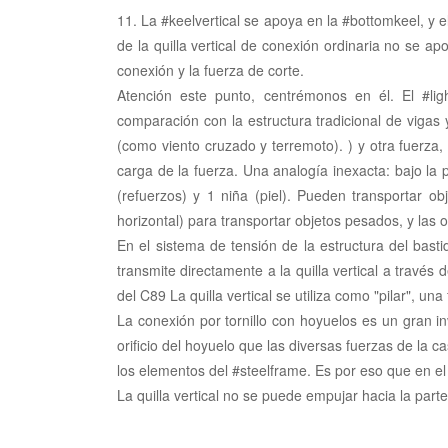
11. La #keelvertical se apoya en la #bottomkeel, y 
de la quilla vertical de conexión ordinaria no se apo
conexión y la fuerza de corte.
Atención este punto, centrémonos en él. El #lig
comparación con la estructura tradicional de vigas 
(como viento cruzado y terremoto). ) y otra fuerz
carga de la fuerza. Una analogía inexacta: bajo la 
(refuerzos) y 1 niña (piel). Pueden transportar obj
horizontal) para transportar objetos pesados, y la
En el sistema de tensión de la estructura del bastido
transmite directamente a la quilla vertical a través 
del C89 La quilla vertical se utiliza como "pilar", u
La conexión por tornillo con hoyuelos es un gran in
orificio del hoyuelo que las diversas fuerzas de la
los elementos del #steelframe. Es por eso que en e
La quilla vertical no se puede empujar hacia la parte 