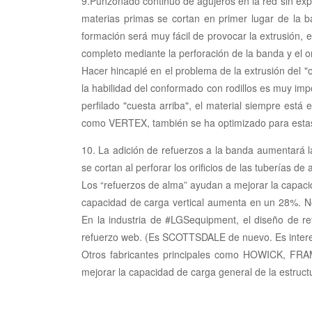
9.Punzonado continuo de agujeros en la red sin expri
materias primas se cortan en primer lugar de la ba
formación será muy fácil de provocar la extrusión, 
completo mediante la perforación de la banda y el o
Hacer hincapié en el problema de la extrusión del "o
la habilidad del conformado con rodillos es muy imp
perfilado "cuesta arriba", el material siempre est
como VERTEX, también se ha optimizado para estas s
10. La adición de refuerzos a la banda aumentará l
se cortan al perforar los orificios de las tuberías de
Los “refuerzos de alma” ayudan a mejorar la capacidad
capacidad de carga vertical aumenta en un 28%. No
En la industria de #LGSequipment, el diseño de re
refuerzo web. (Es SCOTTSDALE de nuevo. Es interesa
Otros fabricantes principales como HOWICK, FRA
mejorar la capacidad de carga general de la estructu