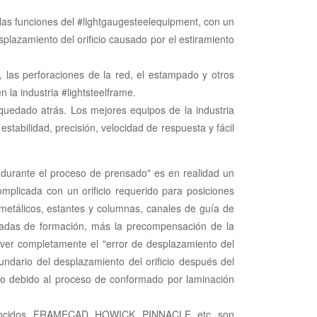
las funciones del #lightgaugesteelequipment, con un
plazamiento del orificio causado por el estiramiento
s, las perforaciones de la red, el estampado y otros
 la industria #lightsteelframe.
quedado atrás. Los mejores equipos de la industria
abilidad, precisión, velocidad de respuesta y fácil
 durante el proceso de prensado" es en realidad un
mplicada con un orificio requerido para posiciones
 metálicos, estantes y columnas, canales de guía de
asadas de formación, más la precompensación de la
olver completamente el "error de desplazamiento del
cundario del desplazamiento del orificio después del
do debido al proceso de conformado por laminación
t conocidos. FRAMECAD, HOWICK, PINNACLE, etc. son