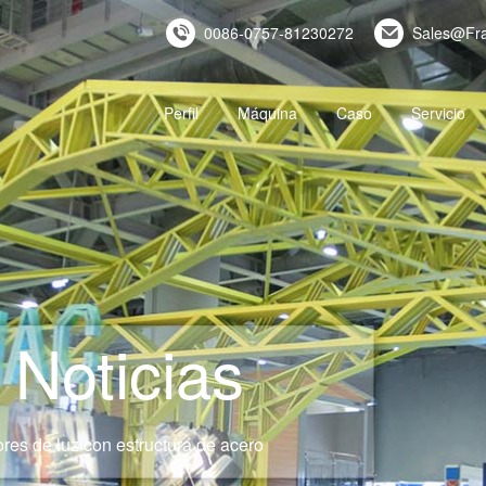
0086-0757-81230272
Sales@Fr
Perfil
Máquina
Caso
Servicio
Noticias
res de luz con estructura de acero