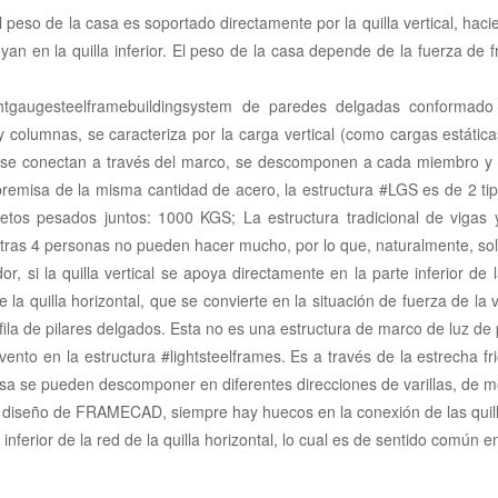
el peso de la casa es soportado directamente por la quilla vertical, h
yan en la quilla inferior. El peso de la casa depende de la fuerza de fri
htgaugesteelframebuildingsystem de paredes delgadas conformado e
y columnas, se caracteriza por la carga vertical (como cargas estáticas
a, se conectan a través del marco, se descomponen a cada miembro y 
premisa de la misma cantidad de acero, la estructura #LGS es de 2 tipos
etos pesados ​​juntos: 1000 KGS; La estructura tradicional de vigas y 
s otras 4 personas no pueden hacer mucho, por lo que, naturalmente, s
r, si la quilla vertical se apoya directamente en la parte inferior de la
de la quilla horizontal, que se convierte en la situación de fuerza de l
na fila de pilares delgados. Esta no es una estructura de marco de luz d
vento en la estructura #lightsteelframes. Es a través de la estrecha fr
 casa se pueden descomponer en diferentes direcciones de varillas, de m
l diseño de FRAMECAD, siempre hay huecos en la conexión de las quilla
inferior de la red de la quilla horizontal, lo cual es de sentido común e