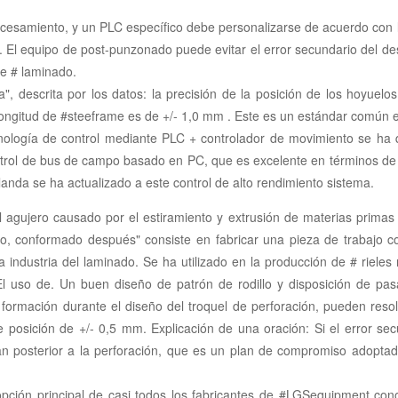
ocesamiento, y un PLC específico debe personalizarse de acuerdo con 
. El equipo de post-punzonado puede evitar el error secundario del des
de # laminado.
", descrita por los datos: la precisión de la posición de los hoyuelo
e longitud de #steeframe es de +/- 1,0 mm . Este es un estándar común en
cnología de control mediante PLC + controlador de movimiento se ha 
ol de bus de campo basado en PC, que es excelente en términos de est
a se ha actualizado a este control de alto rendimiento sistema.
l agujero causado por el estiramiento y extrusión de materias primas
, conformado después" consiste en fabricar una pieza de trabajo co
a industria del laminado. Se ha utilizado en la producción de # rieles
l uso de. Un buen diseño de patrón de rodillo y disposición de p
la formación durante el diseño del troquel de perforación, pueden res
 de posición de +/- 0,5 mm. Explicación de una oración: Si el error se
an posterior a la perforación, que es un plan de compromiso adopta
a opción principal de casi todos los fabricantes de #LGSequipmen