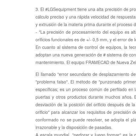
3. El #LGSequipment tiene una alta precisión de pr
cálculo preciso y una rápida velocidad de respuesta
y extrusión de la materia prima durante el proceso 
- "La precisión de procesamiento del equipo es alta
orificios funcionales es de +/- 0,5 mm, y el error d
En cuanto al sistema de control de equipos, la te
adoptan una nueva generación de # sistema de contr
mantenimiento. El equipo FRAMECAD de Nueva Zeland
El llamado "error secundario de desplazamiento de
"problema falso". El método de "punzonado primero
específicas; es un proceso común de perfilado en l
puertas y otros productos durante muchos años. E
desviación de la posición del orificio después de 
orificio" para alcanzar los requisitos de precisión
conformado no se puede resolver, se adopta el pl
irrazonable y la disposición de pasadas.
A escala mundial, "perforar y luego formar" es l