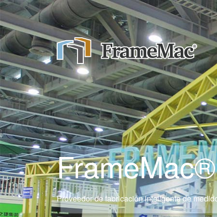
FrameMac® 
Proveedor de fabricación inteligente de medido