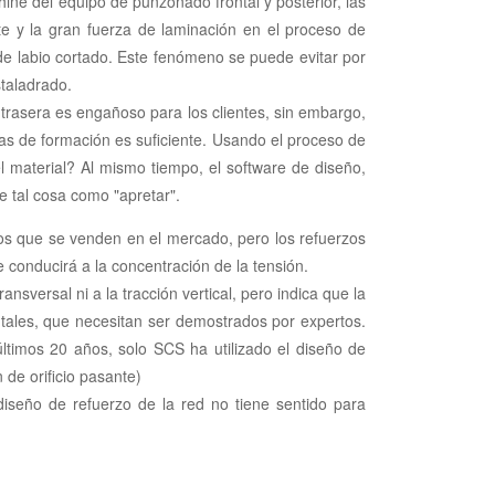
hine del equipo de punzonado frontal y posterior, las
nte y la gran fuerza de laminación en el proceso de
 de labio cortado. Este fenómeno se puede evitar por
staladrado.
a trasera es engañoso para los clientes, sin embargo,
das de formación es suficiente. Usando el proceso de
l material? Al mismo tiempo, el software de diseño,
 tal cosa como "apretar".
zos que se venden en el mercado, pero los refuerzos
ue conducirá a la concentración de la tensión.
nsversal ni a la tracción vertical, pero indica que la
tales, que necesitan ser demostrados por expertos.
ltimos 20 años, solo SCS ha utilizado el diseño de
de orificio pasante)
eño de refuerzo de la red no tiene sentido para