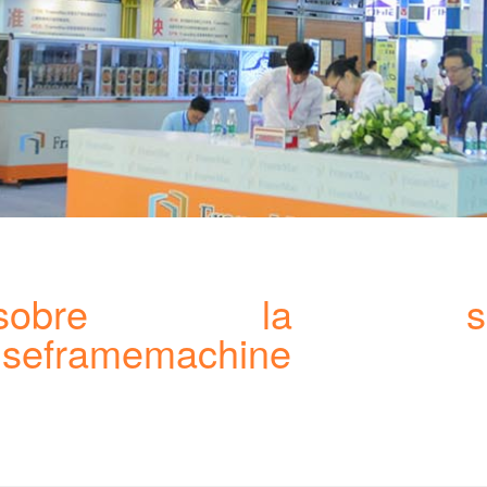
 sobre la se
useframemachine